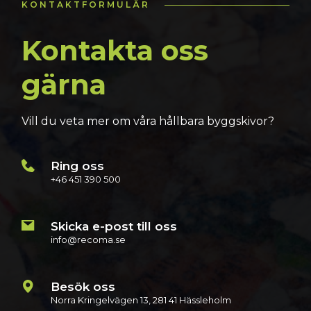
KONTAKTFORMULÄR
Kontakta oss
gärna
Vill du veta mer om våra hållbara byggskivor?
Ring oss
+46 451 390 500
Skicka e-post till oss
info@recoma.se
Besök oss
Norra Kringelvägen 13, 281 41 Hässleholm