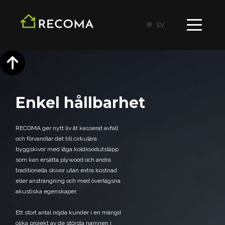
SV
Enkel hållbarhet
RECOMA ger nytt liv åt kasserat avfall
och förvandlar det till cirkulära
byggskivor med låga koldioxidutsläpp
som kan ersätta plywood och andra
traditionella skivor utan extra kostnad
eller ansträngning och med överlägsna
akustiska egenskaper.
Ett stort antal nöjda kunder i en mängd
olika projekt av de största namnen i