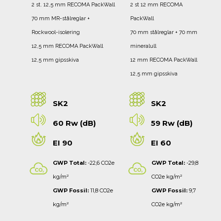
2 st. 12,5 mm RECOMA PackWall
2 st 12 mm RECOMA
70 mm MR-stålreglar +
PackWall
Rockwool-isolering
70 mm stålreglar + 70 mm
12,5 mm RECOMA PackWall
mineralull
12,5 mm gipsskiva
12 mm RECOMA PackWall
12,5 mm gipsskiva
SK2
SK2
60 Rw (dB)
59 Rw (dB)
EI 90
EI 60
GWP Total:
-22,6 CO2e
GWP Total:
-29,8
kg/m²
CO2e kg/m²
GWP Fossil:
11,8 CO2e
GWP Fossil:
9,7
kg/m²
CO2e kg/m²