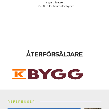
Inga tillsatser.
0 VOC eller formaldehyder
ÅTERFÖRSÄLJARE
REFERENSER