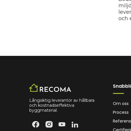
milj
leve
och 
Snabbl
Långsiktig leverantör av hållbara
Om oss
och kostnadseffektiva
byggmaterial.
Process
Referens
Certifier