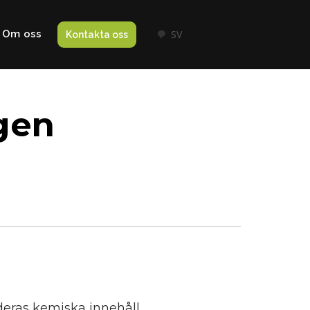
Om oss
SV
Kontakta oss
gen
eras kemiska innehåll,