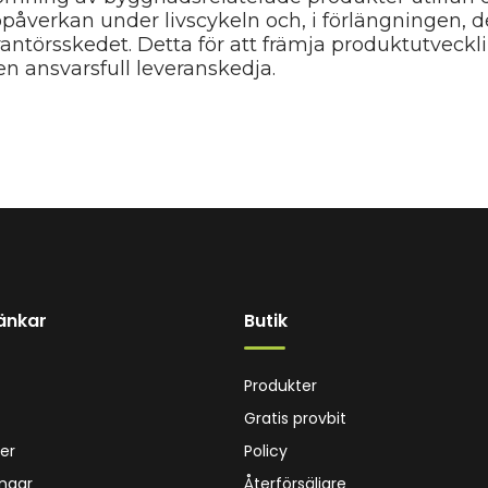
öpåverkan under livscykeln och, i förlängningen, d
rantörsskedet. Detta för att främja produktutveckl
en ansvarsfull leveranskedja.
änkar
Butik
Produkter
Gratis provbit
er
Policy
ingar
Återförsäljare