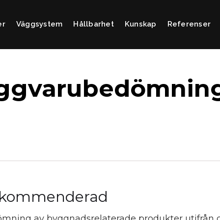
er
Väggsystem
Hållbarhet
Kunskap
Referenser
ggvarubedömnin
kommenderad
mning av byggnadsrelaterade produkter utifrån d