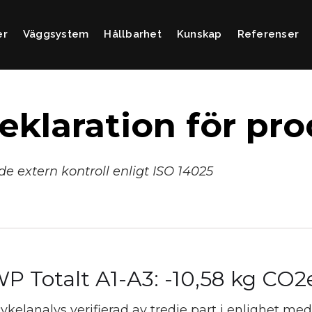
er
Väggsystem
Hållbarhet
Kunskap
Referenser
eklaration för pr
e extern kontroll enligt ISO 14025
P Totalt A1-A3: -10,58 kg CO2
cykelanalys verifierad av tredje part i enlighet m