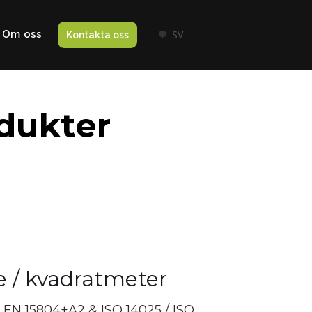
Om oss
SV
Kontakta oss
odukter
e / kvadratmeter
ed EN 15804+A2 & ISO 14025 / ISO